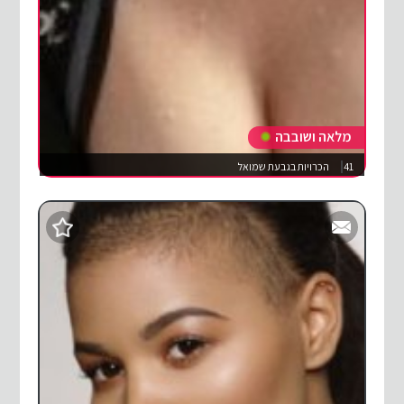
מלאה ושובבה
41
הכרויות בגבעת שמואל