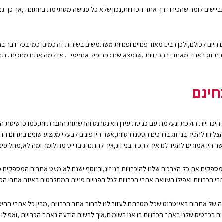
תביישים לומר שהכירו דרך אתר הכרויות,נכון שלא כל פגישה מסתיימת בחתונה ,אך כך ג
 היום לכולם,ולכן רבים מאוד פנויים ופנויות משתמשים בשירות זה.כמובן כמו בכל דבר בח
ת זוג באחד מאתרי ההכרויות ,שנמצא שם כפרופיל אנונימי ...אז למה אתם מחכים ..תת
חינם
להיכרויות הולכת ונעלמת עם כניסת עידן האינטרנט והרשתות החברתיות,כמו כן שיטת ה
הצליחו להכיר בני זוג בדרכים הסטנדרטיות,אשר היו פונים לבעלי מקצוע שונים בתחום ההיכ
שר היו אמורים להגיד לנו איך להכיר בני זוג,איך להתנהג בדייט מה לומר ומה לא,מחליפים
ספקים את כל הצרכים שלנו להיכרויות בני זוג,ובנוסף ישנם לא מעט אתרים המספקים מ
תרי הכרויות ואפילו השוואת אתרי הכרויות לכל הפנויים פניות המתלבטים באיזה אתרי הכ
 של אתרים באינטרנט שכל מטרתם לעזור לנו לבחור אתר הכרויות ,מבין כל אתרי ההיכרו
 בכרטיס שלנו באתר הכרויות בו אנו רשומים,איך לרשום הודעה באתר הכרויות ,ואפילו א