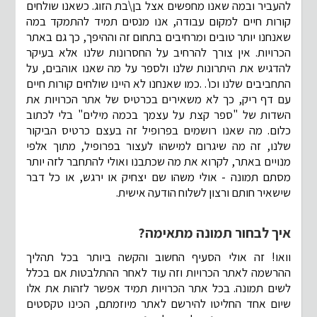
להעביר ובמה שאנו מחפשים אצל בן\בת הזוג. כשאנו שולחים
קורות חיים למקום עבודה, אנו מנסים תמיד להתמקד במה
שאנחנו יותר טובים ומרחיבים בתחום זה וההיפך, כך גם באתר
הכרויות. אין צורך להרחיב על החסרונות שלנו אלא בעיקר
להדגיש את היתרונות שלנו ולספר על מה שאנו אוהבים, על
התחביבים שלנו וכו'. .כמו שאנחנו לא היינו שולחים קורות חיים
עם דף ריק, כך לא משאירים בכרטיס של אתר הכרויות את
השדות של "ספר קצת על עצמך בכמה מילים" בלי לכתוב
כלום. מה שאנו רושמים בפרופיל זה בעצם כרטיס הביקור
שלנו, זה מה שיגרום למישהו לעצור בפרופיל, מתוך אלפי
מנויים באתר, לקרוא את מה שכתבנו ואולי להתחבר לזה יותר
מסתם תמונה - אולי משהו שם יצחיק או ירגש, או כל דבר
שישאיר חותם ורצון לשלוח הודעה אישית.
איך לבחור תמונה מתאימה?
וואו! זה אולי הסעיף החשוב והקשה ביותר בכל תהליך
ההרשמה לאתר הכרויות וזה עוד לאחר ההתלבטות אם בכלל
לשים תמונה. בכל אתר הכרויות תמיד אפשר לזהות את אלו
שיום אחד החליטו להירשם לאתר מיוזמתם, הכינו טקסטים