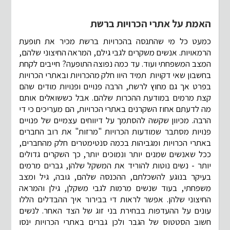
האמת על אתרי הכרויות ברשת
כמעט כל מי שהתנסה בהכרויות ברשת מכיר את תופעת
הרמאויות. אנשים משקרים לגבי גילם, המראה החיצוני שלהם,
המצב המשפחתי ועוד. עד כמה נפוצה התופעה? חייבים לקחת
בחשבון שאי דקויות תמיד היוו חלק מהכרויות ובאתרי הכרויות
בפרט אך גם מחוץ לרשת, הרבה פנויים ופנויות מודים שהם
קצת מרמים במודעת ההכרות שלהם. אבל כששואלים אותם
מה לדעתם אחוז השקרנים באתרי הכרויות, הם מעריכים כי די
הרבה. מכיוון שקשה להסתמך על דיווחים עצמיים של פנויים
פנויות מסתבר שמודעות הכרויות "מרזות" את רוב החברים
באתרי הכרויות ומגביהות בכמה סנטימטרים חלק מהחברים,
ככל שאנשים שמנים יותר ונמוכים יותר, כך השקרים גדולים
יותר - נשים נוטות להוריד את המשקל שלהן, גברים מרמים
בעיקר בנוגע להשכלתם, ההכנסה שלהם, גובה, גיל ומצב
משפחתי, בעוד שנשים מרמות לגבי משקלן, גילן והמראה
החיצוני שלהן. אפשר לראות די בבירור איך ההבדלים הללו
עונים על ההעדפות בבחירת בני זוג של הצד האחר. לנשים
חשוב הסטטוס של הגבר ולכן גברים באתרי הכרויות ינסו