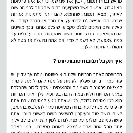
מראש ובחרו תמונה, לבין אלו שנרשמו כי ראו איזו פרסומת
באינטרנט. אנשים אשר משקיעים בחיפוש תמונה לפני הרישום
לאתר, ימצאו תמונה שתחמיא להם יותר מתמונות אחרות
שברשותם. אפשר גם להתייעץ אם חבר או חברה קודם ויש
כאלה שגם הולכים לצלם מקצועי שיצלם אותם ובכך משיגים
את התוצאה הטובה ביותר. חשוב שהתמונה תהיה עדכנית עד
כמה שאפשר, לא רשמית מדי ואם אתה גרוש\ה אז בטח לא
תמונה מהחתונה שלך...
איך תקבל תגובות טובות יותר?
ההרשמה לאתר הכרויות שלנו היא פשוטה ונוחה אך עדיין יש
עוד כמה דברים שעליך לעשות על מנת להגדיל את סיכוייך
למציאת פרטנרים מעניינים ומתאימים - עליך לזכור שהצלחה
באתר הכרויות תלויה במידה רבה בפרופיל שלך. אתר הכרויות
הוא כמו מסיבה גדולה, כמו שאתה מגיע למסיבה שבה אתה
יודע כי על מנת להכיר בחורה מסוימת עליך להתלבש בהתאם,
לשים בושם טוב ובעיקרון להשאיר רושם ראשוני חיובי. אתה
עושה כמיטב יכולתך על מנת לגרום למין השני לשים לב אליך
יותר מכל אחד אחר שנמצא באותה מסיבה - כמו באתר