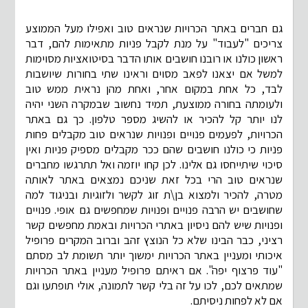
גם חברים באתר הכרויות שנראים טוב ואפילו מעל הממוצע
צריכים "לעבוד" על מנת לקבל פניות מתאימות להם, דבר
ראשון כולנו או רובנו חושבים אותו הדבר בסיטואציות מסוימות
למשל אם יצאנו לפאב מסוים וראינו שתי בחורות שיושבות
לבד, כל אחת במקום אחר, ואחת מהן נראית ממש טוב
ולעומתה בחורה ממוצעת, תמיד נחשוב שבמקרה השני יהיה
לנו יותר קל להכיר או להשיג מספר טלפון. כך גם באתר
הכרויות, לפעמים פנויים ופנויות שנראים טוב מקבלים פחות
פניות כי כולנו חושבים שהם ככר מקבלים מספיק פניות ואין
סיכוי שיתייחסו גם אלינו. לכן קחו יוזמה ואל תתרגשו מחברים
שנראים טוב הרי בכל זאת שניכם נמצאים באתר לאותה
מטרה, להכיר ולמצוא בן\ת זוג לקשר ולזוגיות ובניגוד למה
שחושבים יש הרבה פנויים ופנויות שמחפשים גם אופי. פנויים
ופנויות שיש להם ניסיון באתרי הכרויות ובאמת מחפשים קשר
רציני, כבר הבינו שלא כל הנוצץ זהב וברוב המקרים פרופיל
איכותי ומעניין באתר הכרויות ימשוך יותר תשומת לב מסתם
"עוד פרצוף יפה". אם ראיתם פרופיל מעניין באתר הכרויות
שמתאים לכם, לכו על זה בלי קשר לתמונה, אולי תופתעו וגם
אם לא לפחות ניסיתם.