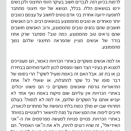
לרמות בכיוון הזה. לגברים חשוב בעיקר היופי החיצוני ולכן נשים
ירמו בנושאים הללו. בכלל, הנושא של יופי חיצוני מתחבר
לתופעה ידועה אחרת: בני אדם נוטים לחשוב על עצמם כטובים
יותר מאחרים או טובים מהממוצע בנושאים רבים. רוב האנשים
חושבים שהם נהגים טובים מהממוצע, ורוב האנשים חושבים
שהם נראים טוב מהממוצע. כמה טוב? מסתבר שרק אחוז
בודד של אנשים מציין שהמראה החיצוני שלהם נמוך
מהממוצע.
אז למה אנשים משקרים באתרי הכרויות כאמור, הם מעוניינים
למצוא חן בעיניי הצד השני ומנסים לכוון להעדפותיהם בבחירת
בן או בת זוג. אבל האם זה באמת מועיל לשקר? הרי בסופו של
דבר סופו של כל שקר להתגלות, או שאולי לא? אחת
התיאוריות גורסת שאנשים משקרים כי הם פשוט יכולים.
באתרי הכרויות אין עליהם שום פיקוח באמת ואף אחד לא
יעניש אותם על השקרים שלהם, אז למה לא לנסות? בעולם
תחרותי שבו יש מולך כמות בלתי נתפשת של מתחרים לכאורה,
חייבים ליפות את המציאות על מנת להישאר רלוונטיים במיוחד
באתרי הכרויות. פנויים פנויות למעשה מפרסמים את ה-"אני
האידיאלי", זה שהיו רוצים להיות, ולא את ה"אני האמיתי". הם