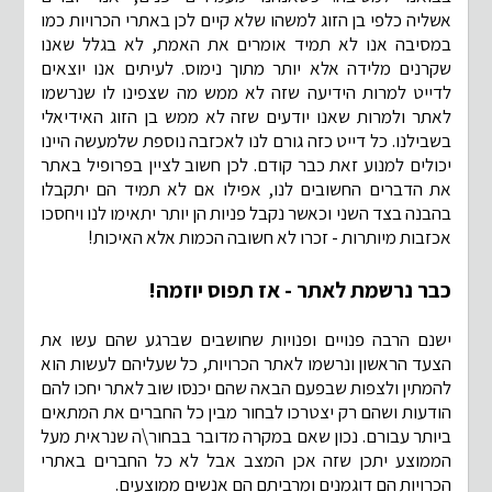
אשליה כלפי בן הזוג למשהו שלא קיים לכן באתרי הכרויות כמו
במסיבה אנו לא תמיד אומרים את האמת, לא בגלל שאנו
שקרנים מלידה אלא יותר מתוך נימוס. לעיתים אנו יוצאים
לדייט למרות הידיעה שזה לא ממש מה שצפינו לו שנרשמו
לאתר ולמרות שאנו יודעים שזה לא ממש בן הזוג האידיאלי
בשבילנו. כל דייט כזה גורם לנו לאכזבה נוספת שלמעשה היינו
יכולים למנוע זאת כבר קודם. לכן חשוב לציין בפרופיל באתר
את הדברים החשובים לנו, אפילו אם לא תמיד הם יתקבלו
בהבנה בצד השני וכאשר נקבל פניות הן יותר יתאימו לנו ויחסכו
אכזבות מיותרות - זכרו לא חשובה הכמות אלא האיכות!
כבר נרשמת לאתר - אז תפוס יוזמה!
ישנם הרבה פנויים ופנויות שחושבים שברגע שהם עשו את
הצעד הראשון ונרשמו לאתר הכרויות, כל שעליהם לעשות הוא
להמתין ולצפות שבפעם הבאה שהם יכנסו שוב לאתר יחכו להם
הודעות ושהם רק יצטרכו לבחור מבין כל החברים את המתאים
ביותר עבורם. נכון שאם במקרה מדובר בבחור\ה שנראית מעל
הממוצע יתכן שזה אכן המצב אבל לא כל החברים באתרי
הכרויות הם דוגמנים ומרביתם הם אנשים ממוצעים.