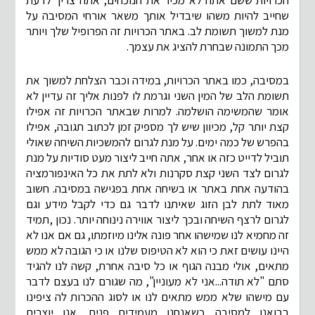
הכרויות ששם אתה לא מכיר את הנוכחים, אתה צריך לדעת
שחייב להיות משהו שיבדיל אותך משאר אורחי המסיבה על
מנת למשוך תשומת לב. באתר הכרויות זה הפרופיל שלך ויותר
מכך התמונה שבחרת להציג את עצמך.
במסיבה, כמו באתר הכרויות, במידה וכבר הצלחת למשוך את
תשומת הלב של המין השני וגרמת לו לפנות אליך זה עדיין לא
אומר שהמשימה הושלמה. למרות שבאתר הכרויות זה אפילו
קצת יותר קל, מכיוון שיש לך מספיק זמן לכתוב תגובה, אפילו
בהפרש של כמה ימים. על מנת לגרום להמשכיות השיחה שאולי
תוביל לדייט כזה או אחר, אתה חייב ליצור מעט סודיות על מנת
לגרום לצד השני קצת סקרנות ולא לתת את כל האינפורמציה
בהודעה אחת באתר או בשיחה אחת בפגישה במסיבה. חשוב
מאוד לתת לבן הזוג שאיתנו לדבר גם כדי לקבל מידע וגם
לגרום לרצף השיחה ובכך ליצור אווירה נינוחה יותר. נכון ,תמיד
זה מחמיא לנו שמישהו אחר פונה אלינו מיוזמתו, גם אם אנו לא
היינו עושים זאת כי הוא לא הטיפוס שלנו או כי הגובה לא ממש
מתאים, אולי מבנה הגוף או כל סיבה אחרת, קשה לנו להגיד
סתם "לא תודה...אני לא מעוניין", מה שגורם לנו בעצם לדבר
עם מישהו שלא ממש מתאים לנו או לסוג ההכרות לה ציפינו
בבואנו למסיבה. כשאנחנו מעמידים פנים, אנו יוצרים