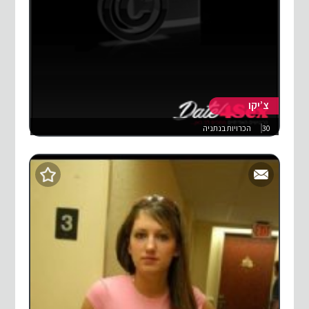
צ’יקו
30
הכרויות בנתניה