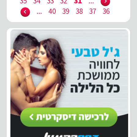
35
34
33
32
31
...
...
40
39
38
37
36