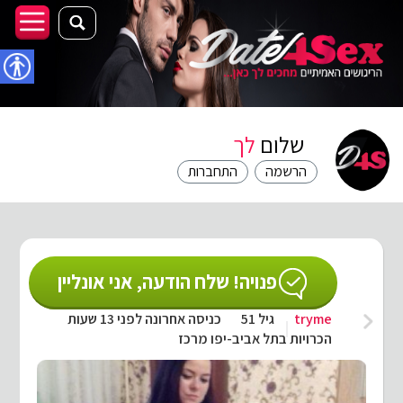
נגישו
שלום
לך
הרשמה
התחברות
פנויה! שלח הודעה, אני אונליין
tryme
גיל 51
כניסה אחרונה לפני 13 שעות
הכרויות בתל אביב-יפו מרכז