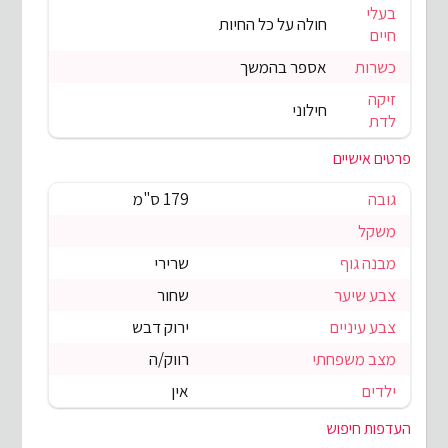
בעלי
חולה על כל החיות
חיים
כשרות
אספר בהמשך
זיקה
חילוני
לדת
פרטים אישיים
גובה
179 ס"מ
משקל
מבנה גוף
שרירי
צבע שיער
שחור
צבע עיניים
ירוק דבש
מצב משפחתי
רווק/ה
ילדים
אין
העדפות חיפוש