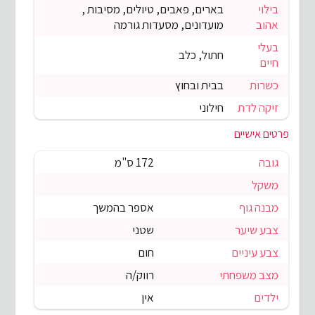
בילוי
בארים, פאבים, טיולים, מסיבות ,
אהוב
מועדונים, מסעדות גורמה
בעלי
חתול, כלב
חיים
כשרות
בבית ובחוץ
זיקה לדת
חילוני
פרטים אישיים
גובה
172 ס"מ
משקל
מבנה גוף
אספר בהמשך
צבע שיער
שטני
צבע עיניים
חום
מצב משפחתי
רווק/ה
ילדים
אין