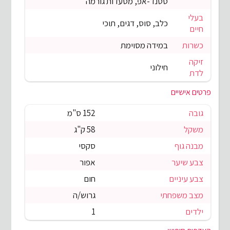
סטנד-אפ, מסעדות גורמה
בעלי
כלב, סוס, דגים, תוכי
חיים
כשרות
במידה מסוימת
זיקה
חילוני
לדת
פרטים אישיים
גובה
152 ס"מ
משקל
58 ק"ג
מבנה גוף
סקסי
צבע שיער
אפור
צבע עיניים
חום
מצב משפחתי
גרוש/ה
ילדים
1