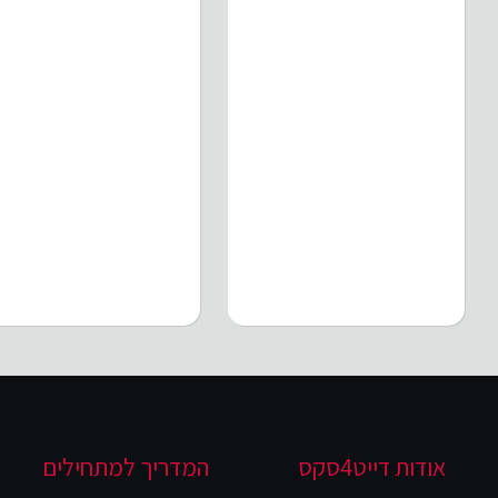
אודות דייט4סקס
המדריך למתחילים