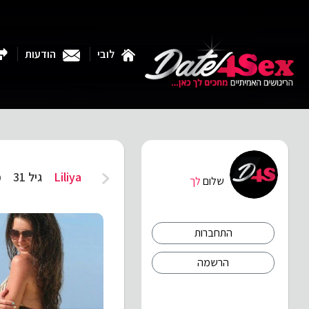
לובי
הודעות
Liliya
גיל 31
כ
שלום
לך
התחברות
הרשמה