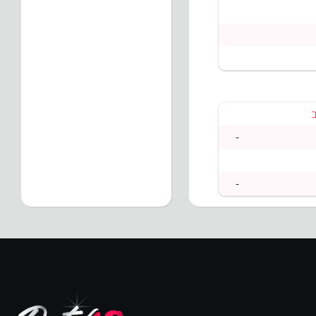
ב
-
-