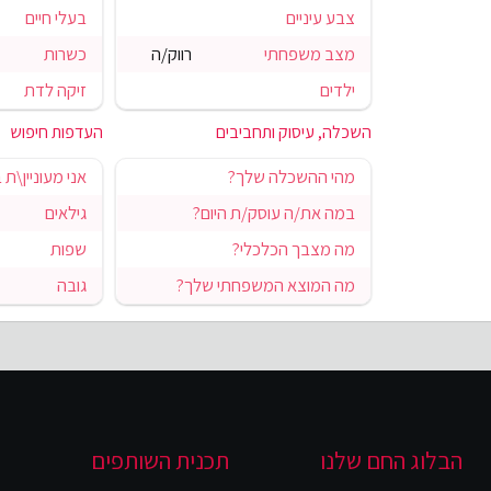
צבע עיניים
בעלי חיים
מצב משפחתי
רווק/ה
כשרות
ילדים
זיקה לדת
השכלה, עיסוק ותחביבים
העדפות חיפוש
מהי ההשכלה שלך?
אני מעוניין\ת 
במה את/ה עוסק/ת היום?
גילאים
מה מצבך הכלכלי?
שפות
מה המוצא המשפחתי שלך?
גובה
הבלוג החם שלנו
תכנית השותפים