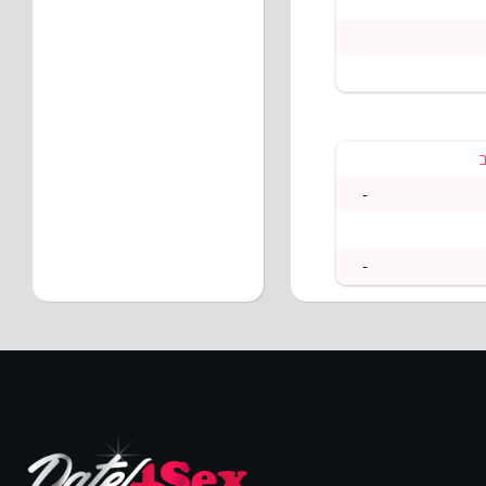
ב
-
-