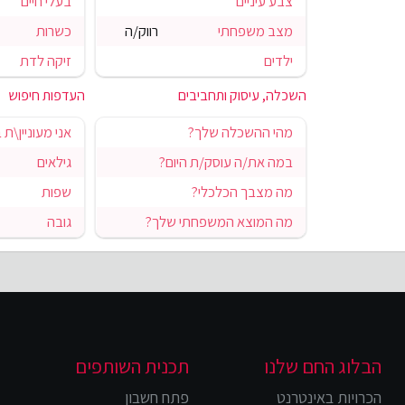
צבע עיניים
בעלי חיים
מצב משפחתי
רווק/ה
כשרות
ילדים
זיקה לדת
השכלה, עיסוק ותחביבים
העדפות חיפוש
מהי ההשכלה שלך?
אני מעוניין\ת 
במה את/ה עוסק/ת היום?
גילאים
מה מצבך הכלכלי?
שפות
מה המוצא המשפחתי שלך?
גובה
הבלוג החם שלנו
תכנית השותפים
הכרויות באינטרנט
פתח חשבון