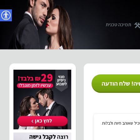
נגישו
תמיכה טכנית
יה! שלח הודעה
 בת 25 . מחפשת גבר משכיל שאוהב חיות ולבלות