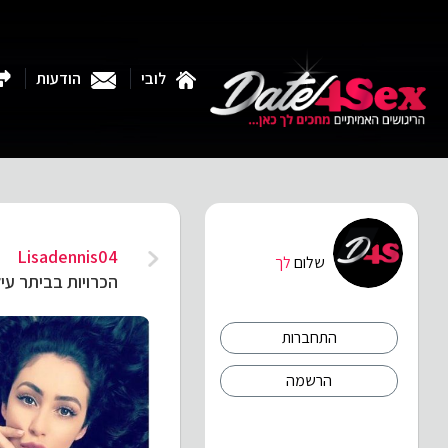
לובי
הודעות
Lisadennis04
ג
שלום
לך
הכרויות בביתר עיל
התחברות
הרשמה