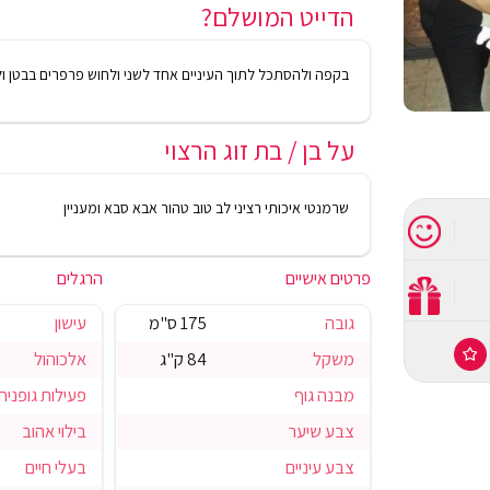
הדייט המושלם?
בקפה ולהסתכל לתוך העיניים אחד לשני ולחוש פרפרים בבטן ו
על בן / בת זוג הרצוי
שרמנטי איכותי רציני לב טוב טהור אבא סבא ומעניין
פרטים אישיים
הרגלים
גובה
175 ס"מ
עישון
משקל
84 ק"ג
אלכוהול
מבנה גוף
פעילות גופנית
צבע שיער
בילוי אהוב
צבע עיניים
בעלי חיים