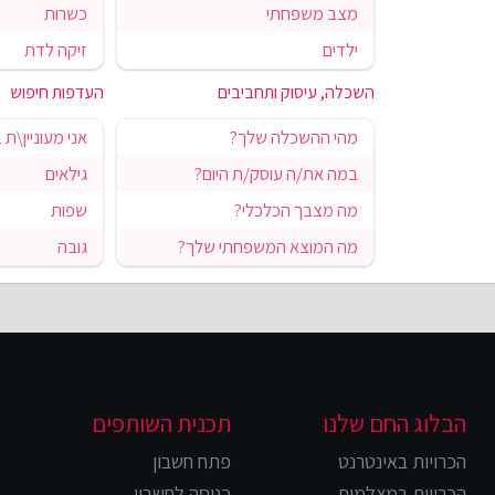
מצב משפחתי
כשרות
ילדים
זיקה לדת
השכלה, עיסוק ותחביבים
העדפות חיפוש
מהי ההשכלה שלך?
אני מעוניין\ת 
במה את/ה עוסק/ת היום?
גילאים
מה מצבך הכלכלי?
שפות
מה המוצא המשפחתי שלך?
גובה
הבלוג החם שלנו
תכנית השותפים
הכרויות באינטרנט
פתח חשבון
הכרויות במצלמות
כניסה לחשבון