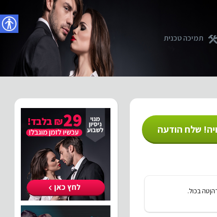
נגישו
תמיכה טכנית
יה! שלח הודעה
הןטה בכול.