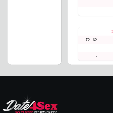
ב
62 - 72
-