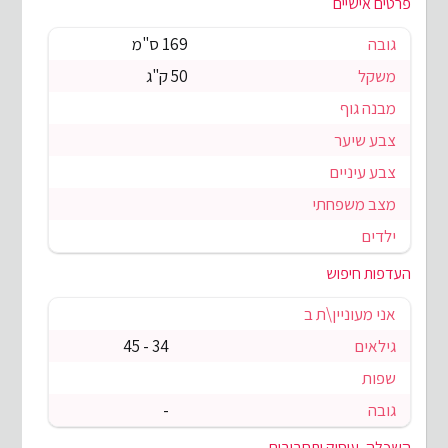
פרטים אישיים
גובה
169 ס"מ
משקל
50 ק"ג
מבנה גוף
צבע שיער
צבע עיניים
מצב משפחתי
ילדים
העדפות חיפוש
אני מעוניין\ת ב
גילאים
34 - 45
שפות
גובה
-
השכלה, עיסוק ותחביבים