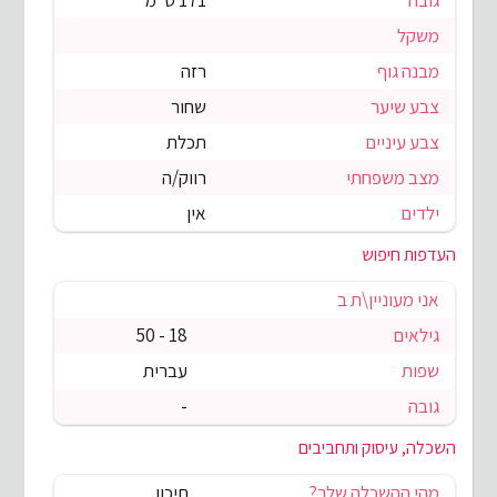
גובה
171 ס"מ
משקל
מבנה גוף
רזה
צבע שיער
שחור
צבע עיניים
תכלת
מצב משפחתי
רווק/ה
ילדים
אין
העדפות חיפוש
אני מעוניין\ת ב
גילאים
18 - 50
שפות
עברית
גובה
-
השכלה, עיסוק ותחביבים
מהי ההשכלה שלך?
תיכון