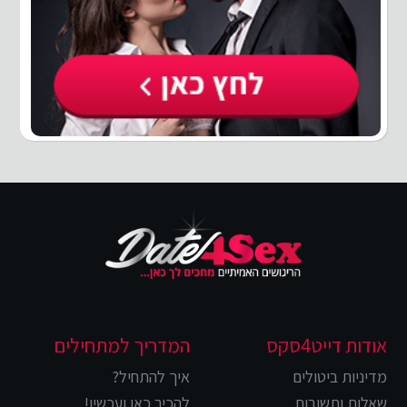
אודות דייט4סקס
המדריך למתחילים
מדיניות ביטולים
איך להתחיל?
שאלות ותשובות
להכיר כאן ועכשיו!