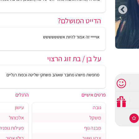
הדייט המושלם?
אויייייי זה אמור להיות אששששששש
על בן / בת זוג הרצוי
מחפשת מישהו מחובר שאוהב משחקי שליטה וכפות רגליים
פרטים אישיים
הרגלים
גובה
עישון
משקל
אלכוהול
מבנה גוף
פעילות גופנית
צבע שיער
בילוי אהוב