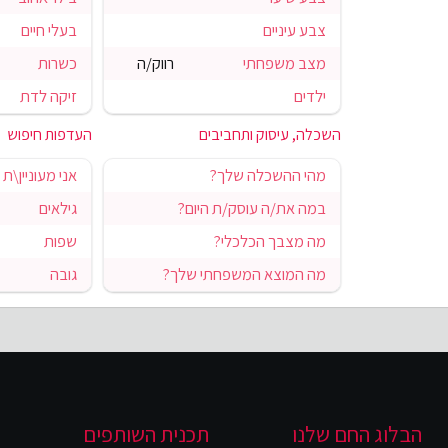
צבע עיניים
בעלי חיים
מצב משפחתי
רווק/ה
כשרות
ילדים
זיקה לדת
השכלה, עיסוק ותחביבים
העדפות חיפוש
מהי ההשכלה שלך?
אני מעוניין\ת 
במה את/ה עוסק/ת היום?
גילאים
מה מצבך הכלכלי?
שפות
מה המוצא המשפחתי שלך?
גובה
הבלוג החם שלנו
תכנית השותפים