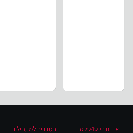
אודות דייט4סקס
המדריך למתחילים