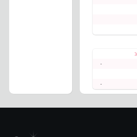
ב
-
-