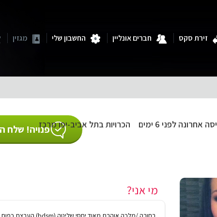
זירת סקס
חברים אונליין
החשבון שלי
מגזין
סה אחרונה לפני 6 ימים
הכרויות בתל אביב-יפו מרכז
פנויה! שלח הו
מי אני?
בחורה /מלכה אוהבת מאוד יחסי שליטה (bdsm) הערצת כפות רגליים