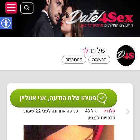
נגישו
שלום
לך
הרשמה
התחברות
פנויה! שלח הודעה, אני אונליין
קלודין
גיל 43
כניסה אחרונה לפני 22 שעות
הכרויות ב צפון