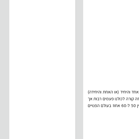
ד והיחיד (או האחת והיחידה)
זה קורה לכולנו פעמים רבות אך
ברור שאפשר יותר לזרז את העניינים אילו היינו קצת יותר פתוחים להכרויות דרך האינטרנט - הכרויות שמהוות כיום בין 50 ל-60 אחוז בעולם הפנויים