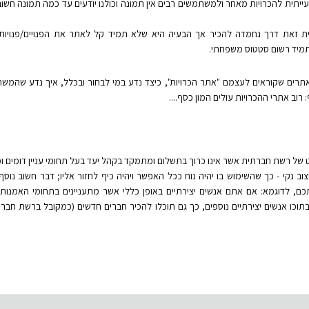
יתית להכרויות מאחר ולמשתמשים רבים אין תמונה וכולנו יודעים עד כמה תמונה חשוב
זאת דרך נחמדה להכיר אך הבעיה היא שלא תמיד קל לאתר את הפנויים/פנויות
יד רשום סטטוס משפחתי.
אתרים שקוראים לעצמם "אתר הכרויות", כיצד נדע במי לבחור ובכלל, איך נדע שהמ
 רוב אתרי ההכרויות עולים המון כסף....
 של רשת חברתית אשר אינו כרוך בתשלום ומתמקד בקהל יעד בעל תחומי עניין דומים ו
 נקי - כך שהשימוש בו יהיה נוח ככל האפשר ויהיה כיף לחזור אליו; דבר חשוב נוסף
, לדוגמא: אם אתם אנשים יצירתיים באופן כללי אשר מתעניינים בתחומי האמנות 
כו אנשים יצירתיים נוספים, כך גם תוכלו להכיר חברים חדשים (כמקובל ברשת חברתית