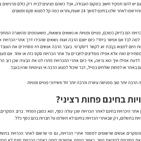
גם יש להם תפקיד חשוב במקום העבודה, אבל כשהם מגיעים לבית ריק כולם מרגישים בוד
 בחינם למשך 24 שעות,ותראו כמה קל למצוא סקס וסטוצים.
יות הם בדיוק כמוכם, פנויים ופנויות או נשואים ונשואות, משועממים מהשגרה המחפש
למה לבד אם אפשר ביחד? כיום ישנם הרבה זוגות נשואים שהכירו דרך אתרי הכרויות אש
ת היום למצוא בן\בת זוג לקשר דיסקרטי. בעבר הרבה אנשים היו מסתירים את העובד
מסתירים זאת אלא אפילו ממליצים לחברים על אתר הכרויות סקס כזה או אחר. אם פעם 
 לדעת אפילו איך הוא נראה, אזי כיום אתרי ההכרויות פתרו לנו את הבעיה שכן רוב ה
באתר או לפחות שולחים במייל, דבר שיכול למנוע הרבה אי נעימויות שהיו בעבר.
 הרבה יותר טוב מפגישה עיוורת והרבה יותר זול משידוכי פנויים ופנויות.
ות בחינם פחות רציני?
ן אתר היכרויות בחינם לאתר הכרויות שכן עולה כסף, הוא כמובן המחיר. ברוב המקרים
יות בתשלום, רק שבאתרי הכרויות בחינם לא תשלמו על חברות בהם כסף כלל.
מקרים אנשים שרשומים למספר אתרי הכרויות, גם מי שרשום לאתר הכרויות בתשלום
את הסיכויים למציאת קשר. כאשר קיימת אפשרות דומה כאתרי הכרויות חינם לא תמיד 