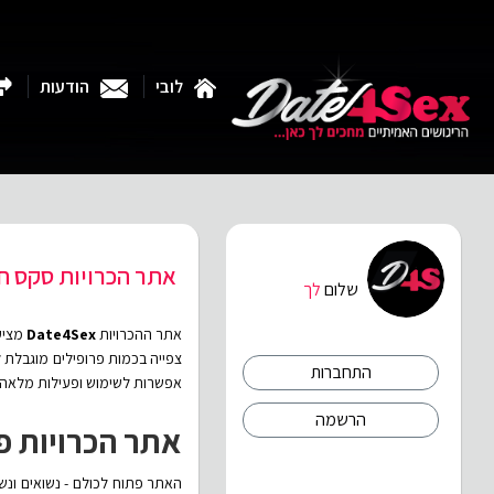
לובי
הודעות
אתר הכרויות סקס ח
שלום
לך
אתר ההכרויות
Date4Sex
מציע 
התחברות
אפשרות לשימוש ופעילות מלאה למשך 24 שעו
הרשמה
אתר הכרויות פ
האתר
פתוח לכולם - נשואים ונש