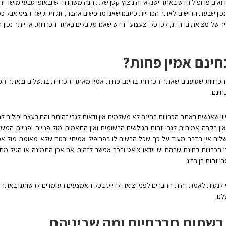
ים פרופיל חדש באתר ישנו איזה ניצוץ קטן של... הנה משהו חדש ובאופן טבעי מושך י
נכון שבעת הרישום לאתר הכרויות כתבנו שאנו מחפשים אהבה, זוגיות וקשר רציני אבל כמ
 של מציאת בן הזוג, לכן כל "צעצוע" חדש שאנו מקבלים באתר הכרויות, או יותר נכון 
חינם אמין פחות?
י הכרויות שטוענים שאתר הכרויות בחינם פחות אמין מאתר הכרויות בתשלום ובאתר הכר
ינם.
מכיוון שאנשים באתר הכרויות בחינם לא משלמים אין ודאות לגבי זהותם והם בעצם יכולים
אין בקרה אמיתית לגבי זהות הגולשים הרשומים ואין התאמות מול פנויים ופנויות המש
לום אין הדבר מעיד על כך שכל הרשום לו בפרופיל אמיתי ובטח שלא מאומת מול 
 הכרויות בחינם שבהם יש וידאו צ'אט ובכך אפשר לזהות אם אכן התמונה או הגיל מת
י זהות בן הזוג.
לנסות לאמת זהות החברים לפני יציאה לדייט בכל האמצעים העומדים לרשותנו באתר כגו
נו.
 רשתות חברתיות ומה שביניהם